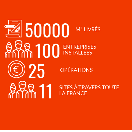
50000
M² LIVRÉS
100
ENTREPRISES
INSTALLÉES
25
OPÉRATIONS
11
SITES À TRAVERS TOUTE
LA FRANCE